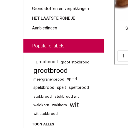
Grondstoffen en verpakkingen
HET LAATSTE RONDJE
Aanbiedingen
S
Populaire labels
grootbrood
groot stokbrood
grootbrood
speld
meergranenbrood
speldbrood
spelt
speltbrood
stokbrood
stokbrood wit
wit
waldkorn
waltkorn
wit stokbrood
TOON ALLES