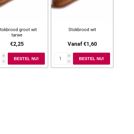
tokbrood groot wit
Stokbrood wit
tarwe
€2,25
Vanaf €1,60
i
i
h
h