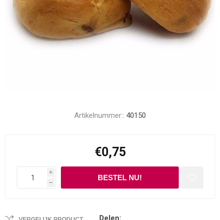
Artikelnummer::
40150
€0,75
i
h
Delen:
VERGELIJK PRODUCT