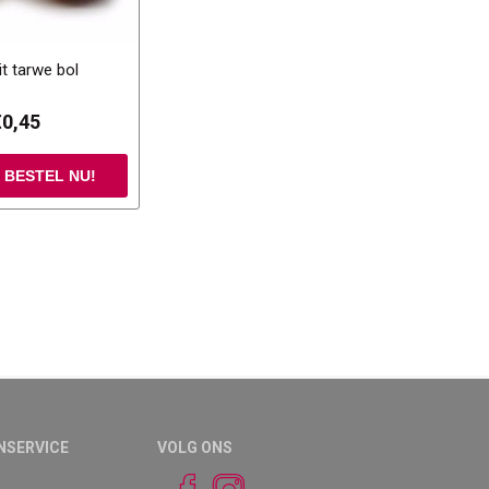
it tarwe bol
€0,45
NSERVICE
VOLG ONS