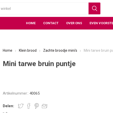
HOME
CONTACT
OVER ONS
EVEN VOORSTE
Home
Klein brood
Zachte broodje mini's
Mini tarwe bruin p
Mini tarwe bruin puntje
Artikelnummer::
40065
Delen: