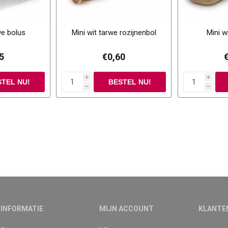
we bolus
Mini wit tarwe rozijnenbol
Mini w
5
€0,60
i
i
h
h
INFORMATIE
MIJN ACCOUNT
KLANTE