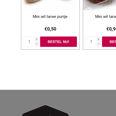
Mini wit tarwe puntje
Mini wit tar
€0,50
€0,9
i
i
h
h