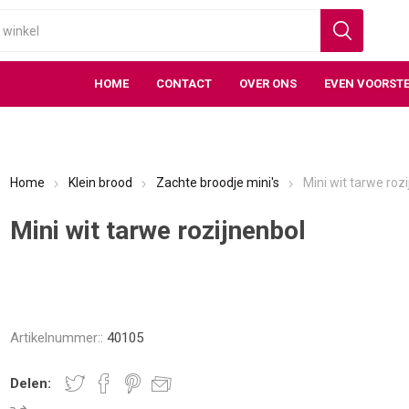
HOME
CONTACT
OVER ONS
EVEN VOORSTE
Home
Klein brood
Zachte broodje mini's
Mini wit tarwe roz
Mini wit tarwe rozijnenbol
Artikelnummer::
40105
Delen: