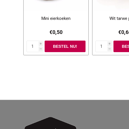
Mini eierkoeken
Wit tarwe 
€0,50
€0,6
i
i
h
h