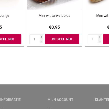
puntje
Mini wit tarwe bolus
Mini wit
5
€0,95
i
i
h
h
INFORMATIE
MIJN ACCOUNT
KLANTE