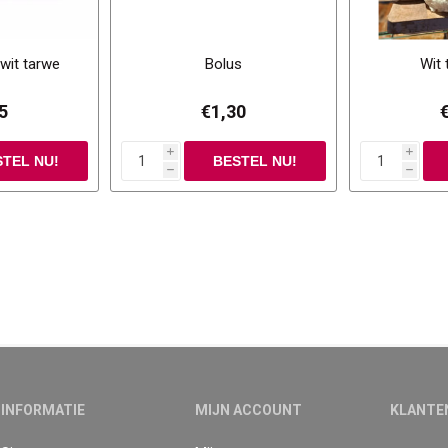
 wit tarwe
Bolus
Wit 
5
€1,30
i
i
h
h
INFORMATIE
MIJN ACCOUNT
KLANTE