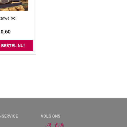
tarwe bol
€0,60
NSERVICE
VOLG ONS