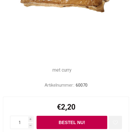
met curry
Artikelnummer::
60070
€2,20
i
h