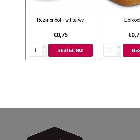
Rozijnenbol - wit tarwe
Eierkoe
€0,75
€0,7
i
i
h
h