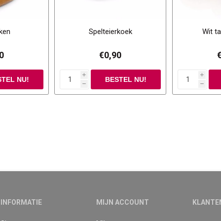
ken
Spelteierkoek
Wit t
0
€0,90
i
i
h
h
INFORMATIE
MIJN ACCOUNT
KLANTE