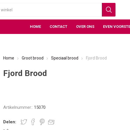
HOME
CONTACT
OVER ONS
EVEN VOORSTE
Home
Groot brood
Speciaal brood
Fjord Brood
Fjord Brood
Artikelnummer::
15070
Delen: