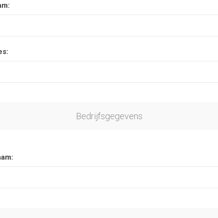
am:
es:
Bedrijfsgegevens
aam: