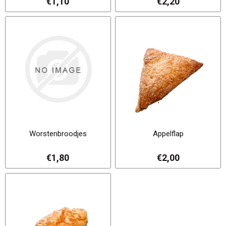
€1,10
€2,20
Worstenbroodjes
Appelflap
€1,80
€2,00