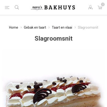
0
Home
Gebak en taart
Taart en vlaai
Slagroomsnit
Slagroomsnit