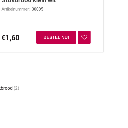
Stokbrood klein wit
Artikelnummer::
30005
€1,60
kbrood
(2)