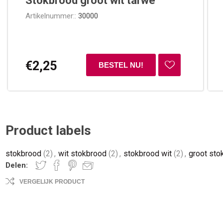
Stokbrood groot wit tarwe
Artikelnummer::
30000
€2,25
Product labels
stokbrood
(2)
,
wit stokbrood
(2)
,
stokbrood wit
(2)
,
groot sto
Delen:
VERGELIJK PRODUCT