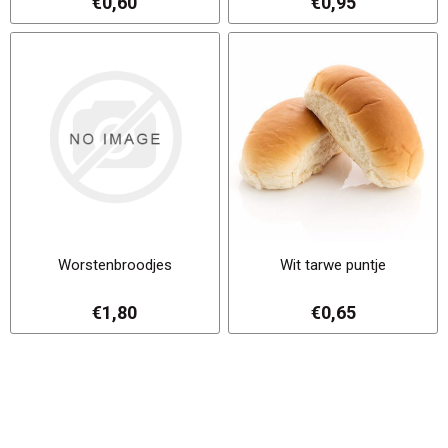
€0,60
€0,95
Worstenbroodjes
Wit tarwe puntje
€1,80
€0,65