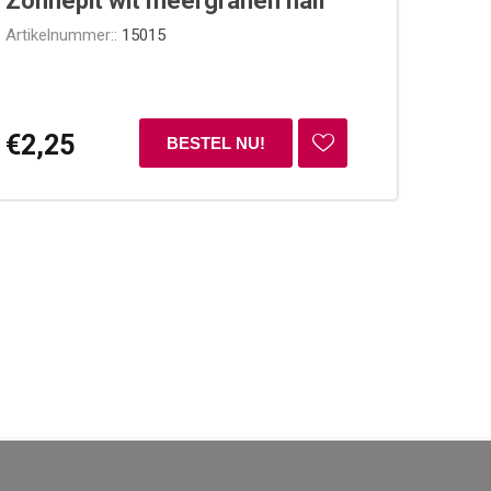
Zonnepit wit meergranen half
Artikelnummer::
15015
€2,25