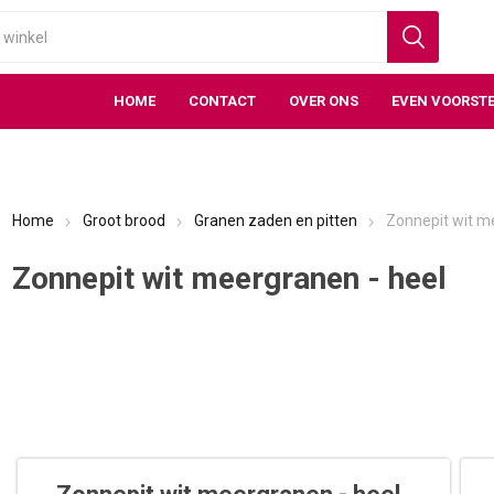
HOME
CONTACT
OVER ONS
EVEN VOORSTE
Home
Groot brood
Granen zaden en pitten
Zonnepit wit m
Zonnepit wit meergranen - heel