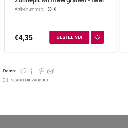
Zonnepit wit meergranen - heel
Artikelnummer::
15010
€4,35
Delen:
VERGELIJK PRODUCT